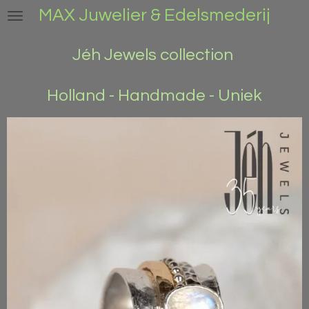
MAX Juwelier & Edelsmederij
Ga
direct
naar
Jéh Jewels collection
de
hoofdinhoud
Holland - Handmade - Uniek