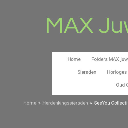
Ga
direct
MAX Juw
naar
de
hoofdinhoud
Home
Folders MAX juwe
Sieraden
Horloges
Oud G
Home
»
Herdenkingssieraden
»
SeeYou Collecti