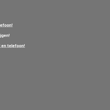
lefoon!
ijgen!
 en telefoon!