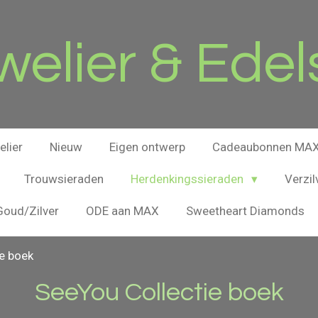
elier & Edel
lier
Nieuw
Eigen ontwerp
Cadeaubonnen MAX 
Trouwsieraden
Herdenkingssieraden
Verzil
oud/Zilver
ODE aan MAX
Sweetheart Diamonds
e boek
SeeYou Collectie boek