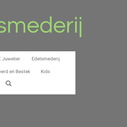
smederij
Juwelier.
Edelsmederij
verd en Bestek
Kids