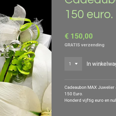
150 euro.
€ 150,00
GRATIS verzending
In winkelwa
Cadeaubon MAX Juwelier &
150 Euro.
Honderd vijftig euro en nul