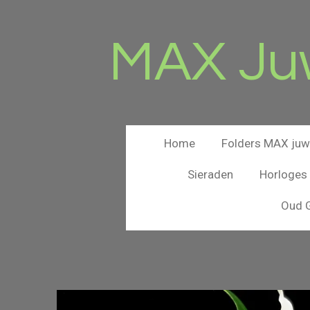
Ga
direct
MAX Juw
naar
de
hoofdinhoud
Home
Folders MAX juwe
Sieraden
Horloges
Oud G