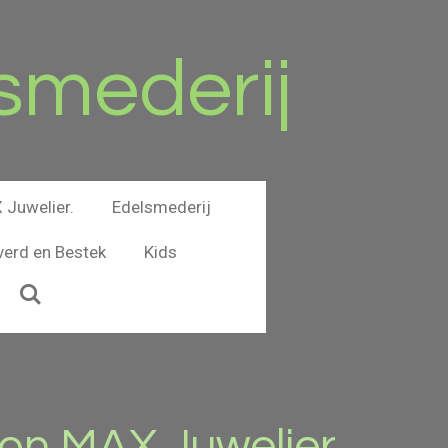
smederij
Juwelier.
Edelsmederij
verd en Bestek
Kids
n MAX Juwelier