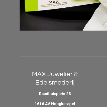
MAX Juwelier &
Edelsmederij
Raadhuisplein 28
1616 AV Hoogkarspel