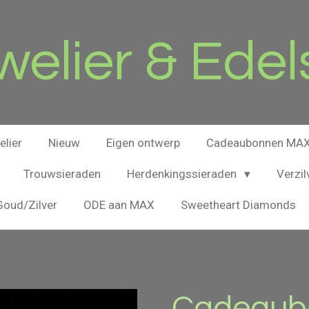
elier & Edel
lier
Nieuw
Eigen ontwerp
Cadeaubonnen MAX 
Trouwsieraden
Herdenkingssieraden
Verzil
oud/Zilver
ODE aan MAX
Sweetheart Diamonds
Cadeaubo