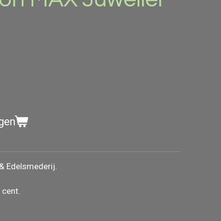
gen
 Edelsmederij.
 cent.