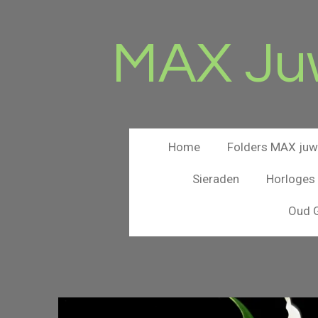
Ga
direct
MAX Juw
naar
de
hoofdinhoud
Home
Folders MAX juwe
Sieraden
Horloges
Oud G