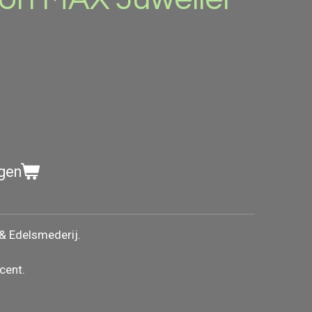
gen
 Edelsmederij.
cent.