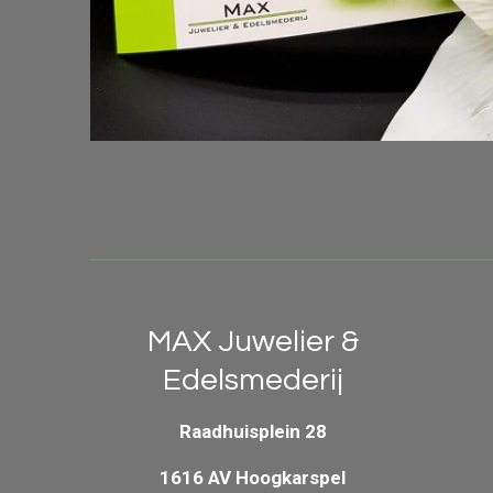
MAX Juwelier &
Edelsmederij
Raadhuisplein 28
1616 AV Hoogkarspel