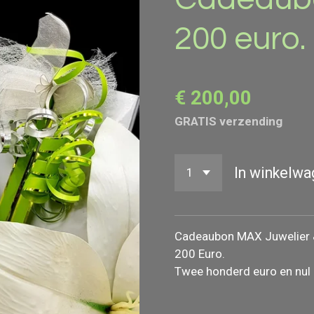
200 euro.
€ 200,00
GRATIS verzending
In winkelwa
Cadeaubon MAX Juwelier &
200 Euro.
Twee honderd euro en nul 