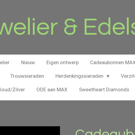
elier & Edel
lier
Nieuw
Eigen ontwerp
Cadeaubonnen MAX 
Trouwsieraden
Herdenkingssieraden
Verzil
oud/Zilver
ODE aan MAX
Sweetheart Diamonds
Cadeaubo