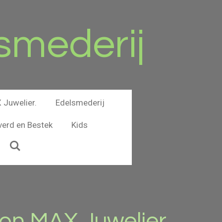
smederij
Juwelier.
Edelsmederij
verd en Bestek
Kids
n MAX Juwelier